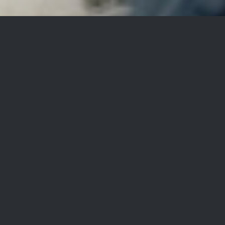
W
o
r
k
s
Didalam Manangih Dilua Den Galak Juo
Duka Yang Tak Berujung
1000 Tahun
Putri Raja
Panjilek Bamuko Duo
Kau Pembuat Luka