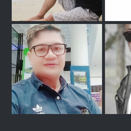
Romi Kelvin
F