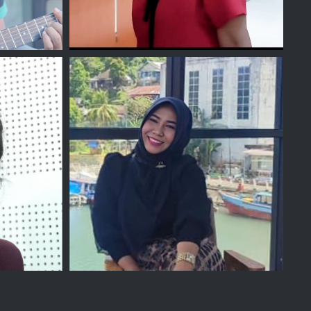
z
Yanti Afriwan