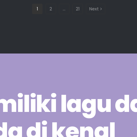
1
2
…
21
Next
liki lagu d
a di kenal