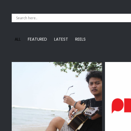
ALL
FEATURED
LATEST
REELS
AIZKF