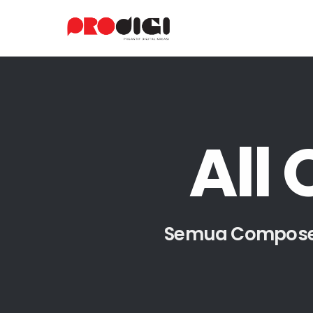
A
l
l
Semua Composer 