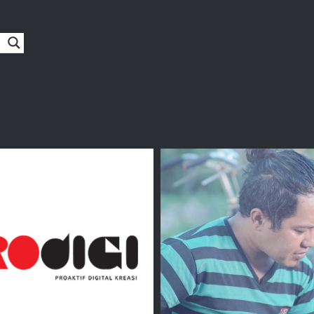
Bang Jack
C’menk Bae