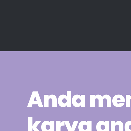
Anda memi
karya and