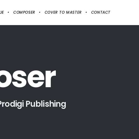
UE
COMPOSER
COVER TO MASTER
CONTACT
o
s
e
r
odigi Publishing