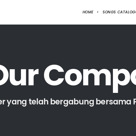
HOME
SONGS CATALOG
O
u
r
C
o
m
p
yang telah bergabung bersama Pr