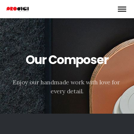
O
u
r
C
o
m
p
o
s
e
r
E
n
j
o
y
o
u
r
h
a
n
d
m
a
d
e
w
o
r
k
w
i
t
h
l
o
v
e
f
o
r
e
v
e
r
y
d
e
t
a
i
l
.