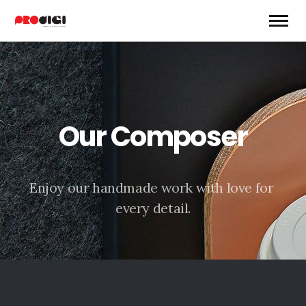
O
u
r
C
o
m
p
o
s
e
r
E
n
j
o
y
o
u
r
h
a
n
d
m
a
d
e
w
o
r
k
w
i
t
h
l
o
v
e
f
o
r
e
v
e
r
y
d
e
t
a
i
l
.