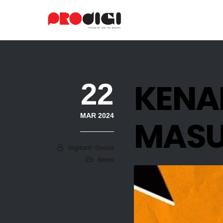
KENA
22
MAR 2024
MASU
Vigilant-Gould
News