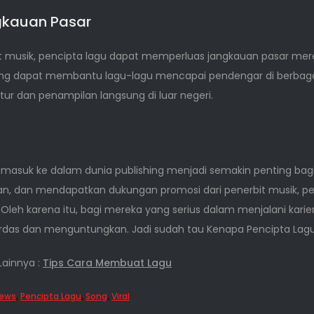
kauan Pasar
musik, pencipta lagu dapat memperluas jangkauan pasar mereka
l yang dapat membantu lagu-lagu mencapai pendengar di berbag
tur dan penampilan langsung di luar negeri.
ni, masuk ke dalam dunia publishing menjadi semakin penting bag
n, dan mendapatkan dukungan promosi dari penerbit musik, p
ni. Oleh karena itu, bagi mereka yang serius dalam menjalani kar
rdas dan menguntungkan. Jadi sudah tau Kenapa Pencipta Lagu
Lainnya :
Tips Cara Membuat Lagu
ews
,
Pencipta Lagu
,
Song
,
Viral